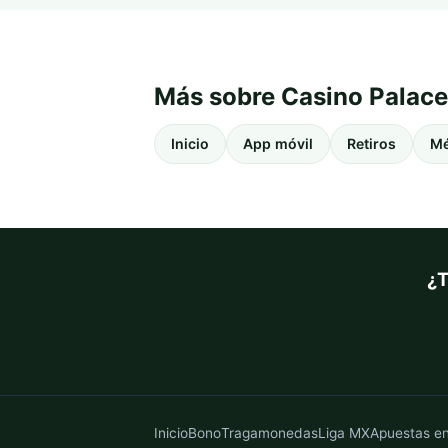
Más sobre Casino Palace
Inicio
App móvil
Retiros
Mé
¿T
Inicio
Bono
Tragamonedas
Liga MX
Apuestas en