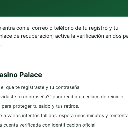
 entra con el correo o teléfono de tu registro y tu
enlace de recuperación; activa la verificación en dos p
.
asino Palace
el que te registraste y tu contraseña.
lvidaste tu contraseña?" para recibir un enlace de reinicio.
 para proteger tu saldo y tus retiros.
a varios intentos fallidos: espera unos minutos y reintenta
a cuenta verificada con identificación oficial.