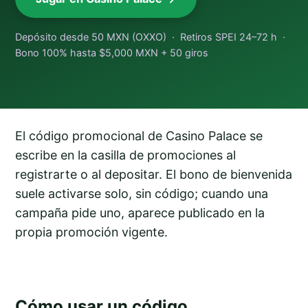
Depósito desde 50 MXN (OXXO) · Retiros SPEI 24–72 h ·
Bono 100% hasta $5,000 MXN + 50 giros
El código promocional de Casino Palace se
escribe en la casilla de promociones al
registrarte o al depositar. El bono de bienvenida
suele activarse solo, sin código; cuando una
campaña pide uno, aparece publicado en la
propia promoción vigente.
Cómo usar un código