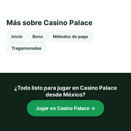
Más sobre Casino Palace
Inicio
Bono
Métodos de pago
Tragamonedas
¿Todo listo para jugar en Casino Palace
desde México?
Jugar en Casino Palace →