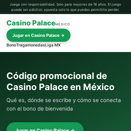
Juega con responsabilidad. Solo para mayores de 18 años. El juego
puede ser adictivo: apuesta solo lo que puedas permitirte perder.
Casino Palace
MÉXICO
Jugar en Casino Palace →
Bono
Tragamonedas
Liga MX
Código promocional de
Casino Palace en México
Qué es, dónde se escribe y cómo se conecta
con el bono de bienvenida
Jugar en Casino Palace →